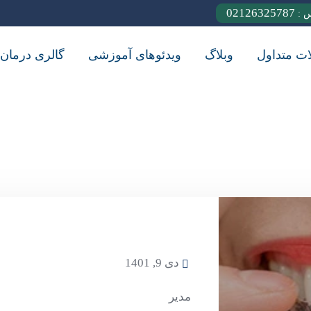
02126325787
س :
ات متداول
وبلاگ
ویدئوهای آموزشی
گالری درمان
دی 9, 1401
مدیر