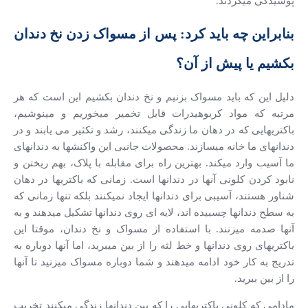
پوسیدگی میگردند.
بنابراین چه باید کرد: پس از مسواک زدن نخ دندان
بکشیم یا پیش از آن؟
دلیل این که باید مسواک بزنیم و نخ دندان بکشیم این است که هر
مرتبه که مواد کربوهیدرات قابل تخمیر میخوریم و مینوشیم،
باکتریهایی که در دهان ما زندگی میکنند، رشد و تکثیر می یابند و در
دندانهای ما خانه میسازند. محصولات جانبی این واکنشها به دندانهای
ما آسیب وارد میکند. بهترین راه برای مقابله با پلاک، بهم ریختن و
نابود کردن کلونی آنها در دندانها است. زمانی که باکتریها در دهان
شناور هستند، آسیبی برای دندانها ایجاد نمیکنند بلکه تنها زمانی که
به سطح دندانها چسبیده اند، لایه ای روی دندانها تشکیل میدهند و به
آنها صدمه میزنند. با استفاده از مسواک و نخ دندان، موقتا این
باکتریهای روی دندانها و خط لثه را از بین میبرید، اما آنها دوباره به
تدریج به کار خود ادامه میدهند و شما دوباره مسواک میزنید تا آنها
را از بین ببرید.
مادامی که کلونی باکتریهایی را که بین دندانها زندگی میکنند تخریب