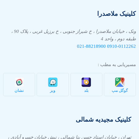
کلینیک ملاصدرا
ونک ، خیابان ملاصدرا ، خ شیراز جنوبی ، خ برزیل غربی ، پلاک 90 ،
طبقه دوم ، واحد 4
021-88218900
0910-
0112262
مسیریابی به مطب :
گوگل مپ
بلد
ویز
نشان
کلینیک مجیدیه شمالی
تهران ، خیابان استاد حسن بنا شمالی ، نبش خیابان خسرو آبادی ،