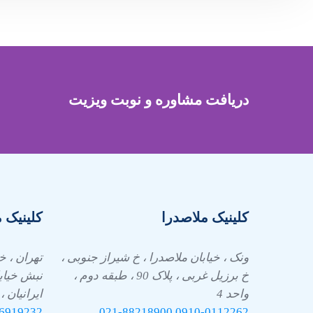
دریافت مشاوره و نوبت ویزیت
کلینیک ملاصدرا
کلینیک 
ونک ، خیابان ملاصدرا ، خ شیراز جنوبی ،
تهران ، خ
خ برزیل غربی ، پلاک 90 ، طبقه دوم ،
نبش خیاب
واحد 4
ایرانیان ، 
6919232
021-88218900
0910-
0112262