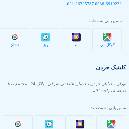
021-26325787
0936-
6919232
مسیریابی به مطب :
گوگل مپ
بلد
ویز
نشان
کلینیک جردن
تهران ، خیابان جردن ، خیابان عاطفی شرقی ، پلاک 24 ، مجتمع صبا ،
طبقه 4 ، واحد 401
مسیریابی به مطب :