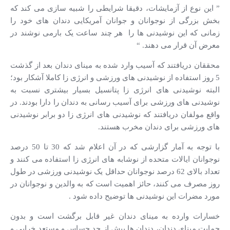
” این نوع از آزمایشات، دقیقا شرایطی را شبیه سازی می کند که
بخش بزرگی از نوجوانان و جوانان آمریکایی دندان های خود را
زمانی که این نوشیدنی ها را هر چند ساعت یک بارمی نوشند در
معرض آن قرار می دهند. “
محققان دریافتند که آسیب وارد شده به مینای دندان بعد از گذشت
5 روز استفاده از نوشیدنی های ورزشی و انرژی زا کاملا آشکار بود؛
البته نوشیدنی های انرژی زا پتانسیل بسیار بیشتری نسبت به
نوشیدنی های ورزشی برای آسیب رسانی به دندان را دارا بودند. در
واقع مولفان دریافتند که نوشیدنی های انرژی زا دو برابر نوشیدنی
های ورزشی برای دندان مخرب هستند.
با توجه به آمار گزارشی که در آن اعلام شد که 30 تا 50 درصد
نوجوانان ایالات متحده از نوشابه های انرژی زا استفاده می کنند و
تعداد بالای 62 درصد نوجوانان حداقل یک نوشیدنی ورزشی در طول
روز مصرف می کنند، حائز اهمیت است که به والدین و نوجوانان در
مورد مضرات این نوشیدنی ها توضیح داده شود .
خسارات وارده به مینای دندان غیر قابل برگشت است و بدون
حمایت مینای دندان، دندان ها بیش از حد حساس و مستعد خرابی و