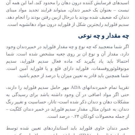
اسیدهای فرسایش کننده درون دهان را محدود کند. اما این همه آن
نیست – بعنوان یک خمیر دندان، می­تواند فرایند تجدید مواد مینای
دندان که ضعیف شده بودند یا درحال ازبین رفتن بودند را انجام دهد.
سدیم فلوراید رایج­ترین شکل از فلوراید درون مواد دهان­شویه است.
چه مقدار و چه نوعی
اگر شما متعجبید که چه نوع و چه مقدار فلوراید در خمیردندان وجود
دارد، مقدار آن و نوع ان بر روی جعبه مشخص شده است. شما
احتمالا باید یاد بگیرید که ماده فعال سدیم فلوراید، سدیم
مونوفلوئوروفسفات، فلوراید دارای قلع و یا فلوراید آمین است.
شما همچنین باید قادر به تعیین میزان یا درصد از حجم باشید.
تقریبا تمام خمیردندانهای ADA مهر حامل سدیم فلوراید را دارند،
حتی اگر مواد اضافی در آن وجود داشته باشد برای رسیدگی به
مشکلات دهان و دندان ذکر شده است- تاتار، حساسیت و تغییر رنگ
دندان. به عنوان مثال. مقدار سدیم فلوراید در خمیر دندان کلگیت –
از جمله محصولات کودکان ۰.۲۴ درصد است.
خمیر دندان حاوی فلوراید باید استانداردهای تعیین شده توسط