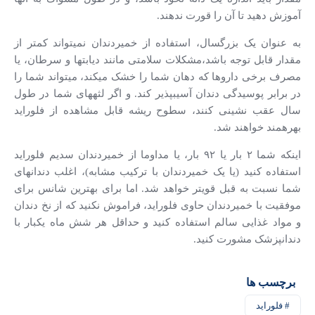
آموزش دهید تا آن را قورت ندهند.
به عنوان یک بزرگسال، استفاده از خمیردندان نمی­تواند کمتر از
مقدار قابل توجه باشد،مشکلات سلامتی مانند دیابتها و سرطان، یا
مصرف برخی داروها که دهان شما را خشک می­کند، می­تواند شما را
در برابر پوسیدگی دندان آسیب­پذیر کند. و اگر لثه­های شما در طول
سال عقب نشینی کنند، سطوح ریشه قابل مشاهده از فلوراید
بهره­مند خواهند شد.
اینکه شما ۲ بار یا ۹۲ بار، یا مداوما از خمیردندان سدیم فلوراید
استفاده کنید (یا یک خمیردندان با ترکیب مشابه)، اغلب دندانهای
شما نسبت به قبل قویتر خواهد شد. اما برای بهترین شانس برای
موفقیت با خمیردندان حاوی فلوراید، فراموش نکنید که از نخ دندان
و مواد غذایی سالم استفاده کنید و حداقل هر شش ماه یکبار با
دندان­پزشک مشورت کنید.
برچسب ها
# فلوراید