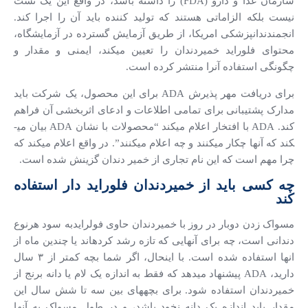
سازمان غذا و دارو (FDA) را داشته باشد، در واقع این یک تست
نیست بلکه الزاماتی هستند که تولید کننده باید آن را اجرا کند.
انجمندندانپزشکی امریکا، از طریق آزمایش گسترده در آزمایشگاه،
محتوای فلوراید خمیردندان را تعیین می­کند، ایمنی و مقدار و
چگونگی استفاده آنرا منتشر کرده است.
برای دریافت مهر پذیرش ADA برای این محصول، یک شرکت باید
مدارک پشتیبانی برای تمامی اطلاعات و ادعای اثربخشی آن فراهم
کند. ADA با افتخار اعلام می­کند “محصولات با نشان ADA بیان می­
کند که آنها چکار می­کنند و چه اعلام می­کنند”. در واقع اعلام می­کند که
چرا مهم است که این نام تجاری از خمیر دندان گزینش شده است.
چه کسی باید از خمیردندان فلوراید دار استفاده
کند
مسواک زدن دوبار در روز با خمیردندان حاوی فولرایدبه سود هرنوع
دندانی است، چه برای آنهایی که تازه رشد کرده­اند یا چندین ماه از
انها استفاده شده است. با اینحال، اگر شما بچه کمتر از ۳ سال
دارید، ADA پیشنهاد می­دهد که فقط به اندازه یک لام یا دانه برنج از
خمیردندان استفاده شود. برای بچه­های بین سه تا شش سال این
مقدار باید اندازه یک دانه نخود باشد، و در طول مسواک به آنها