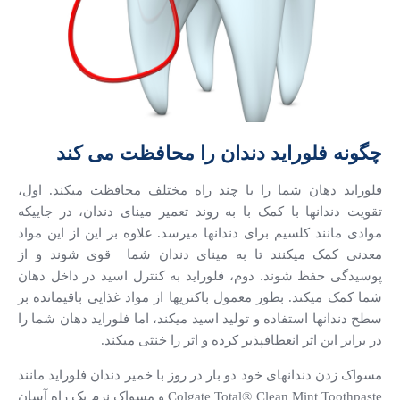
چگونه فلوراید دندان را محافظت می کند
فلوراید دهان شما را با چند راه مختلف محافظت می­کند. اول،
تقویت دندان­ها با کمک با به روند تعمیر مینای دندان، در جاییکه
موادی مانند کلسیم برای دندانها می­رسد.
علاوه بر این از این مواد
معدنی کمک می­کنند تا به مینای دندان شما قوی شوند و از
پوسیدگی حفظ شوند. دوم، فلوراید به کنترل اسید در داخل دهان
شما کمک می­کند. بطور معمول باکتری­ها از مواد غذایی باقی­مانده بر
سطح دندانها استفاده و تولید اسید می­کند، اما فلوراید دهان شما را
در برابر این اثر انعطاف­پذیر کرده و اثر را خنثی می­کند.
مسواک زدن دندان­های خود دو بار در روز با خمیر دندان فلوراید مانند
Colgate Total® Clean Mint Toothpaste و مسواک نرم یک راه آسان