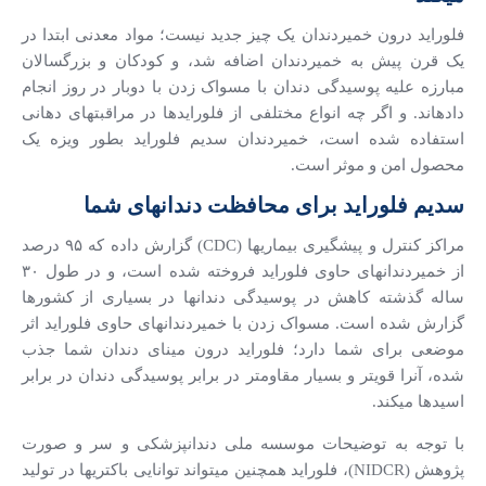
فلوراید درون خمیردندان یک چیز جدید نیست؛ مواد معدنی ابتدا در
یک قرن پیش به خمیردندان اضافه شد، و کودکان و بزرگسالان
مبارزه علیه پوسیدگی دندان با مسواک زدن با دوبار در روز انجام
داده­اند. و اگر چه انواع مختلفی از فلورایدها در مراقبت­های دهانی
استفاده شده است، خمیردندان سدیم فلوراید بطور ویزه یک
محصول امن و موثر است.
سدیم فلوراید برای محافظت دندانهای شما
مراکز کنترل و پیشگیری بیماری­ها (CDC) گزارش داده که ۹۵ درصد
از خمیردندانهای حاوی فلوراید فروخته شده است، و در طول ۳۰
ساله گذشته کاهش در پوسیدگی دندانها در بسیاری از کشورها
گزارش شده است. مسواک زدن با خمیردندانهای حاوی فلوراید اثر
موضعی برای شما دارد؛ فلوراید درون مینای دندان شما جذب
شده، آنرا قوی­تر و بسیار مقاومتر در برابر پوسیدگی دندان در برابر
اسیدها می­کند.
با توجه به توضیحات موسسه ملی دندانپزشکی و سر و صورت
پژوهش (NIDCR)، فلوراید همچنین می­تواند توانایی باکتری­ها در تولید