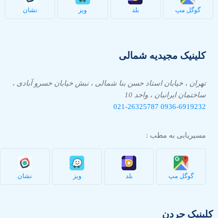
گوگل مپ
بلد
ویز
نشان
کلینیک مجیدیه شمالی
تهران ، خیابان استاد حسن بنا شمالی ، نبش خیابان خسرو آبادی ،
ساختمان ایرانیان ، واحد 10
021-26325787
0936-
6919232
مسیریابی به مطب :
گوگل مپ
بلد
ویز
نشان
کلینیک جردن