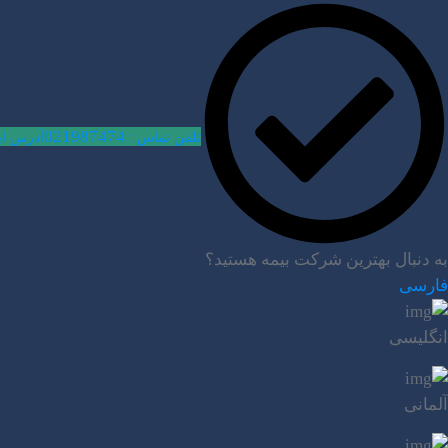
021987474
تلفن تماس :
آدرس ای
به دنبال بهترین شرکت بیمه هستید؟
فارسی
انگلیسی
آلمانی