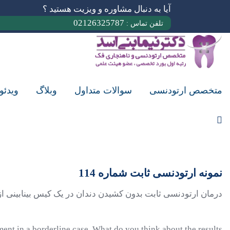
آیا به دنبال مشاوره و ویزیت هستید ؟
02126325787
تلفن تماس :
متخصص ارتودنسی
سوالات متداول
وبلاگ
ویدئو
نمونه ارتودنسی ثابت شماره 114
درمان ارتودنسی ثابت بدون کشیدن دندان در یک کیس بینابینی ا
ent in a borderline case. What do you think about the results?