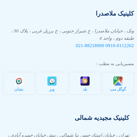
کلینیک ملاصدرا
ونک ، خیابان ملاصدرا ، خ شیراز جنوبی ، خ برزیل غربی ، پلاک 90 ،
طبقه دوم ، واحد 4
021-88218900
0910-
0112262
مسیریابی به مطب :
گوگل مپ
بلد
ویز
نشان
کلینیک مجیدیه شمالی
تهران ، خیابان استاد حسن بنا شمالی ، نبش خیابان خسرو آبادی ،