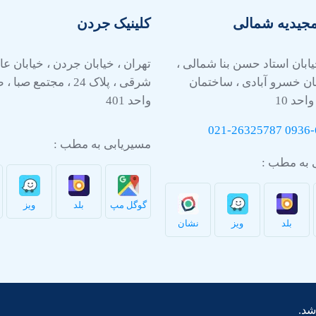
مجیدیه شمالی
کلینیک جردن
یابان استاد حسن بنا شمالی ،
تهران ، خیابان جردن ، خیابان 
ان خسرو آبادی ، ساختمان
واحد 10
واحد 401
021-26325787
0936-
مسیریابی به مطب :
 به مطب :
گوگل مپ
بلد
ویز
بلد
ویز
نشان
شد.