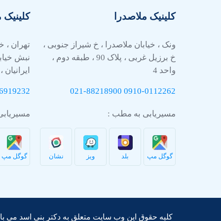
کلینیک ملاصدرا
کلینیک 
ونک ، خیابان ملاصدرا ، خ شیراز جنوبی ،
تهران ، خ
خ برزیل غربی ، پلاک 90 ، طبقه دوم ،
نبش خیاب
واحد 4
ایرانیان ، 
6919232
021-88218900
0910-
0112262
مسیریابی به مطب :
مسیریابی
گوگل مپ
بلد
ویز
نشان
گوگل مپ
کلیه حقوق این وب سایت متعلق به دکتر بنی اسد می با