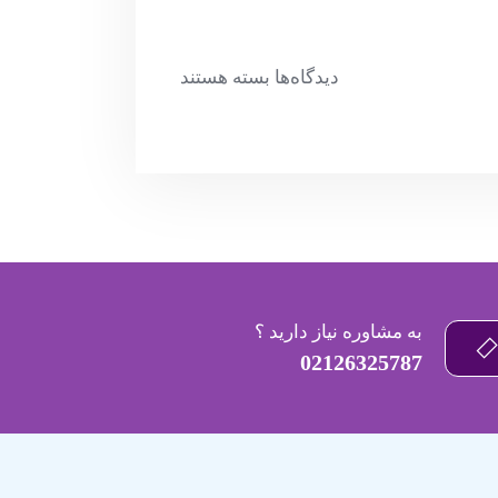
دیدگاه‌ها
بسته هستند
به مشاوره نیاز دارید ؟
02126325787