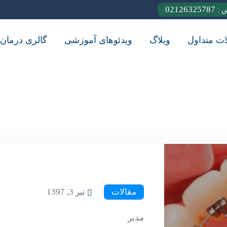
02126325787
س :
ات متداول
وبلاگ
ویدئوهای آموزشی
گالری درمان
مقالات
تیر 3, 1397
مدیر