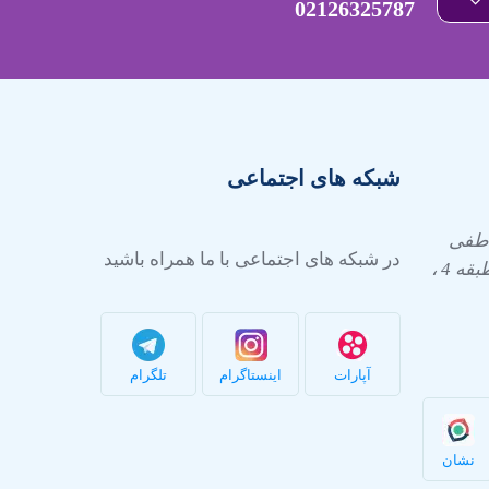
02126325787
شبکه های اجتماعی
عاطفی
در شبکه های اجتماعی با ما همراه باشید
شرقی ، پلاک 24 ، مجتمع صبا ، طبقه 4 ،
آپارات
اینستاگرام
تلگرام
نشان