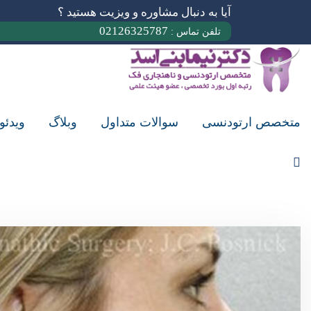
آیا به دنبال مشاوره و ویزیت هستید ؟
02126325787
تلفن تماس :
متخصص ارتودنسی
سوالات متداول
وبلاگ
ویدئو