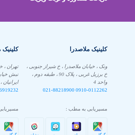
کلینیک ملاصدرا
کلینیک 
ونک ، خیابان ملاصدرا ، خ شیراز جنوبی ،
تهران ، خ
خ برزیل غربی ، پلاک 90 ، طبقه دوم ،
نبش خیاب
واحد 4
ایرانیان ، 
6919232
021-88218900
0910-
0112262
مسیریابی به مطب :
مسیریابی
گوگل مپ
بلد
ویز
نشان
گوگل مپ