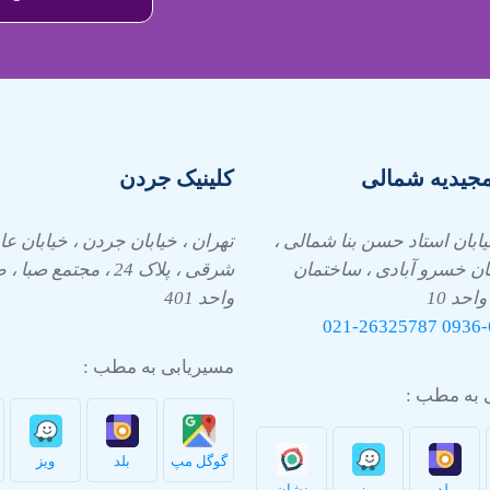
مجیدیه شمالی
کلینیک جردن
یابان استاد حسن بنا شمالی ،
تهران ، خیابان جردن ، خیابان 
ان خسرو آبادی ، ساختمان
واحد 10
واحد 401
021-26325787
0936-
مسیریابی به مطب :
 به مطب :
گوگل مپ
بلد
ویز
بلد
ویز
نشان