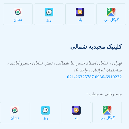
گوگل مپ
بلد
ویز
نشان
کلینیک مجیدیه شمالی
تهران ، خیابان استاد حسن بنا شمالی ، نبش خیابان خسرو آبادی ،
ساختمان ایرانیان ، واحد 10
021-26325787
0936-
6919232
مسیریابی به مطب :
گوگل مپ
بلد
ویز
نشان