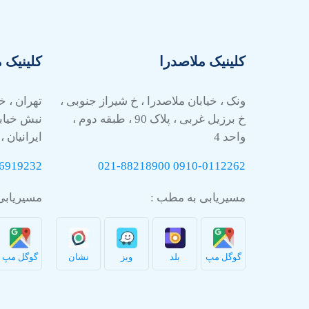
کلینیک ملاصدرا
کلینیک 
ونک ، خیابان ملاصدرا ، خ شیراز جنوبی ،
تهران ، خ
خ برزیل غربی ، پلاک 90 ، طبقه دوم ،
نبش خیاب
واحد 4
ایرانیان ، 
6919232
021-88218900
0910-
0112262
مسیریابی به مطب :
مسیریابی
گوگل مپ
بلد
ویز
نشان
گوگل مپ