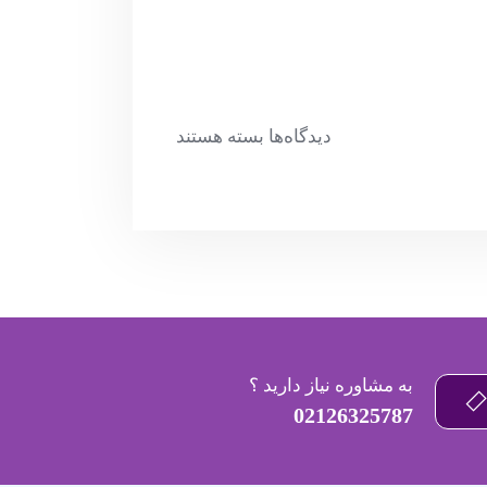
دیدگاه‌ها
بسته هستند
به مشاوره نیاز دارید ؟
02126325787