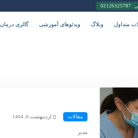
02126325787
س :
ات متداول
وبلاگ
ویدئوهای آموزشی
گالری درمان
مقالات
اردیبهشت 6, 1404
مدیر