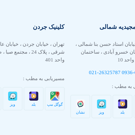
مجیدیه شمالی
کلینیک جردن
یابان استاد حسن بنا شمالی ،
تهران ، خیابان جردن ، خیابان 
ان خسرو آبادی ، ساختمان
واحد 10
واحد 401
021-26325787
0936-
مسیریابی به مطب :
 به مطب :
گوگل مپ
بلد
ویز
بلد
ویز
نشان