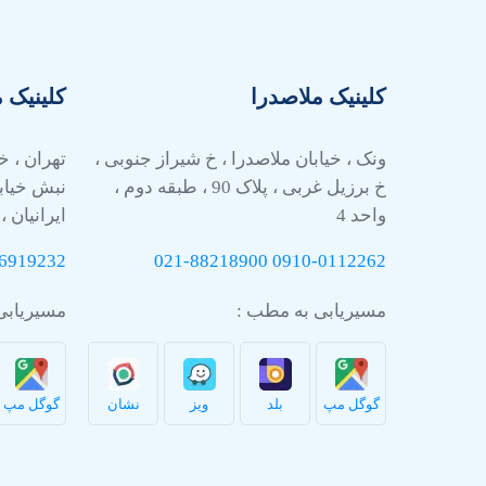
کلینیک ملاصدرا
کلینیک 
ونک ، خیابان ملاصدرا ، خ شیراز جنوبی ،
تهران ، خ
خ برزیل غربی ، پلاک 90 ، طبقه دوم ،
نبش خیاب
واحد 4
ایرانیان ، 
6919232
021-88218900
0910-
0112262
مسیریابی به مطب :
مسیریابی
گوگل مپ
بلد
ویز
نشان
گوگل مپ