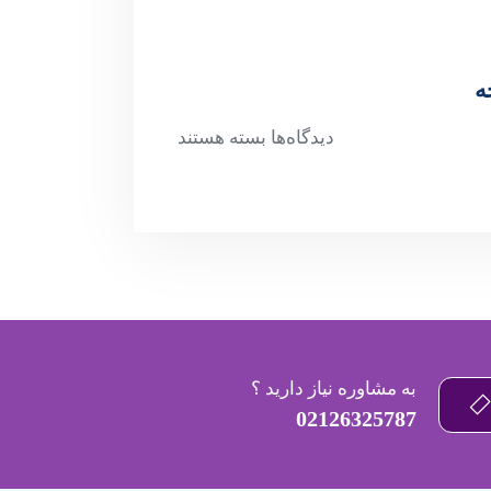
ه
دیدگاه‌ها
بسته هستند
به مشاوره نیاز دارید ؟
02126325787