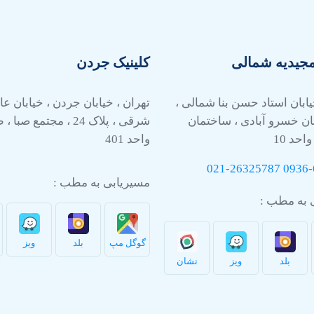
مجیدیه شمالی
کلینیک جردن
یابان استاد حسن بنا شمالی ،
تهران ، خیابان جردن ، خیابان 
ان خسرو آبادی ، ساختمان
واحد 10
واحد 401
021-26325787
0936-
مسیریابی به مطب :
 به مطب :
گوگل مپ
بلد
ویز
بلد
ویز
نشان