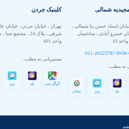
مجیدیه شمالی
کلینیک جردن
یابان استاد حسن بنا شمالی ،
تهران ، خیابان جردن ، خیابان 
ان خسرو آبادی ، ساختمان
واحد 10
واحد 401
021-26325787
0936-
مسیریابی به مطب :
 به مطب :
گوگل مپ
بلد
ویز
بلد
ویز
نشان
شد.