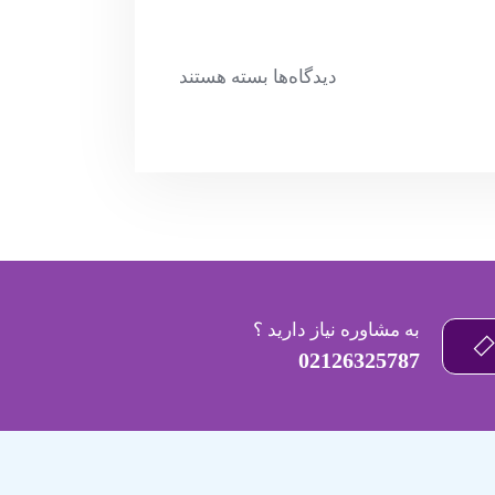
دیدگاه‌ها
بسته هستند
به مشاوره نیاز دارید ؟
02126325787