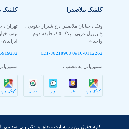
کلینیک ملاصدرا
کلینیک 
ونک ، خیابان ملاصدرا ، خ شیراز جنوبی ،
تهران ، خ
خ برزیل غربی ، پلاک 90 ، طبقه دوم ،
نبش خیاب
واحد 4
ایرانیان ، 
6919232
021-88218900
0910-
0112262
مسیریابی به مطب :
مسیریابی
گوگل مپ
بلد
ویز
نشان
گوگل مپ
کلیه حقوق این وب سایت متعلق به دکتر بنی اسد می با