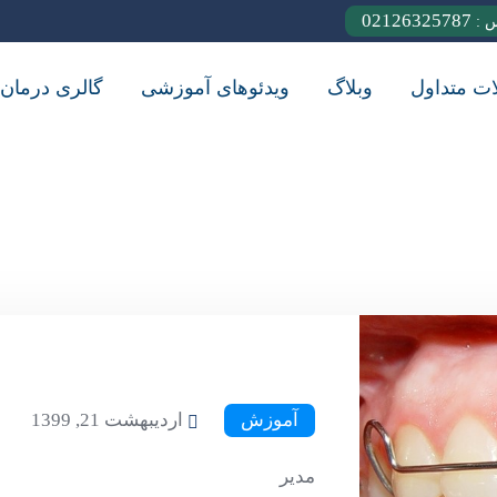
02126325787
س :
ات متداول
وبلاگ
ویدئوهای آموزشی
گالری درمان
آموزش
اردیبهشت 21, 1399
مدیر