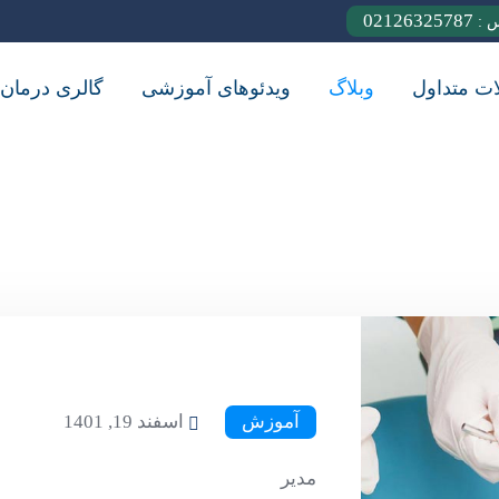
02126325787
س :
ات متداول
وبلاگ
ویدئوهای آموزشی
گالری درمان
آموزش
اسفند 19, 1401
مدیر