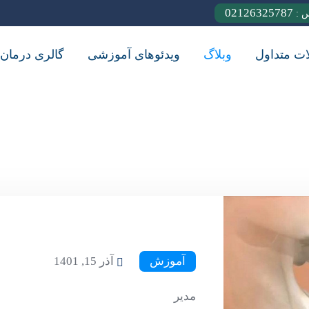
02126325787
س :
ات متداول
وبلاگ
ویدئوهای آموزشی
گالری درمان
آموزش
آذر 15, 1401
مدیر